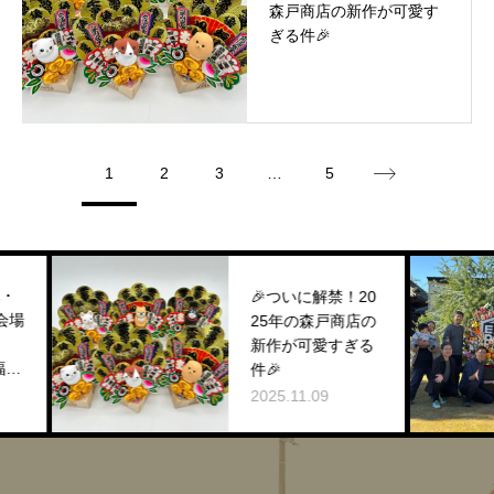
森戸商店の新作が可愛す
ぎる件🎉
1
2
3
…
5
🎉ついに解禁！20
25年の森戸商店の
新作が可愛すぎる
件🎉
2025.11.09