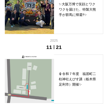
✨大阪万博で笑顔とワク
ワクを届けた、特製大熊
手が群馬に帰還‼️✨
2025
11
21
🏮令和７年度 福居町二
柱神社えびす講（栃木県
足利市）開催✨