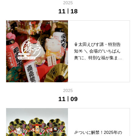
2025
11
18
🏮太田えびす講・特別告
知🪅 ＼ 会場の“いちばん
奥”に、特別な福が集まる
理由 ／
2025
11
09
🎉ついに解禁！2025年の