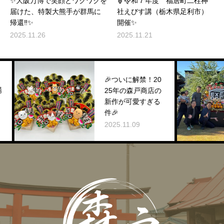
✨大阪万博で笑顔とワクワクを
🏮令和７年度 福居町二柱神
届けた、特製大熊手が群馬に
社えびす講（栃木県足利市）
帰還‼️✨
開催✨
2025.11.26
2025.11.21
🎉ついに解禁！20
25年の森戸商店の
新作が可愛すぎる
件🎉
2025.11.09