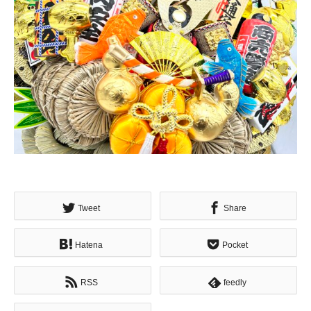
Tweet
Share
Hatena
Pocket
RSS
feedly