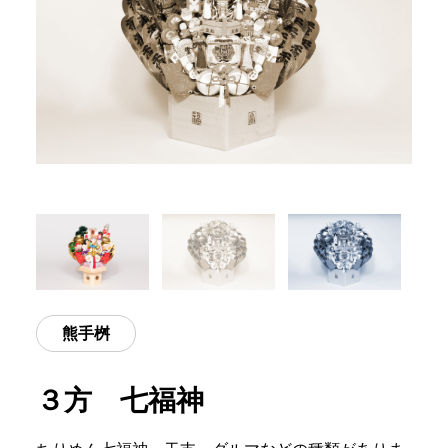
熊手桝
３方 七福神