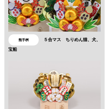
５合マス ちりめん猫、犬、
熊手桝
宝船