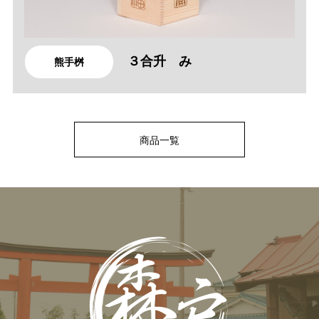
３合升 み
熊手桝
商品一覧