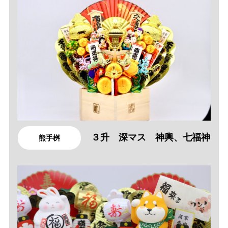
３升 深マス 神輿、七福神
熊手桝