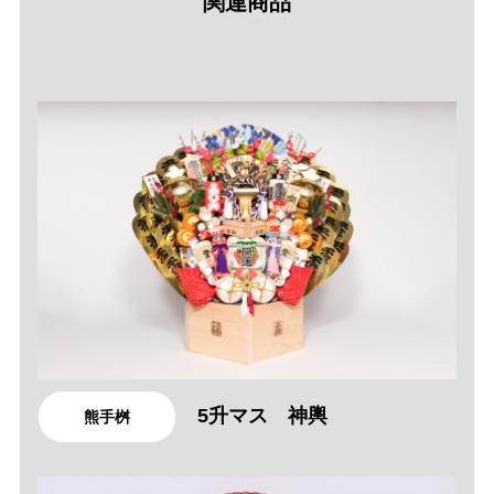
関連商品
5升マス 神輿
熊手桝