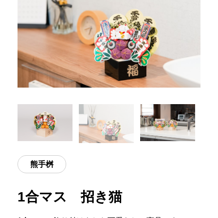
熊手桝
1合マス 招き猫