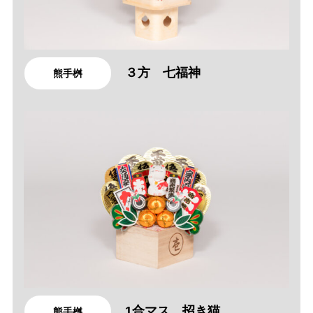
３方 七福神
熊手桝
1合マス 招き猫
熊手桝