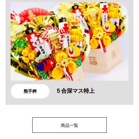
５合深マス特上
熊手桝
商品一覧