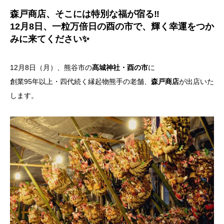
森戸商店、そこには特別な福が宿る‼️
12月8日、一粒万倍日の酉の市で、輝く幸運をつか
みに来てください✨
12月8日（月）、熊谷市の
髙城神社・酉の市
に
創業95年以上・四代続く縁起物熊手の老舗、
森戸商店
が出店いた
します。