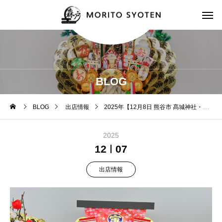
BLOG
BLOG
出店情報
2025年【12月8日 熊谷市 髙城神社・酉の市】 一粒万倍日の夜、会場のいちばん奥で“特別な福”を。
2025
12
07
出店情報