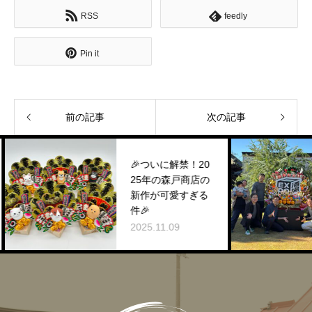
RSS
feedly
Pin it
前の記事
次の記事
🎉ついに解禁！20
25年の森戸商店の
新作が可愛すぎる
件🎉
2025.11.09