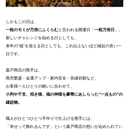
しかもこの日は、
一粒のモミが万倍にふくらむ
と言われる開運日「
一粒万倍日
」。
新しいチャレンジを始める日としても、
来年の“福”を迎える日としても、これ以上ないほど縁起の良い一
日です。
森戸商店の熊手は、
商売繁盛・金運アップ・家内安全・良縁祈願など、
お客様一人ひとりの願いに合わせて、
小判や干支、招き猫、福の神様を豪華にあしらった“一点もの”の
縁起物。
職人がひとつひとつ手作りで仕上げる熊手には、
「幸せって飾れるんです」という森戸商店の想いが込められてい