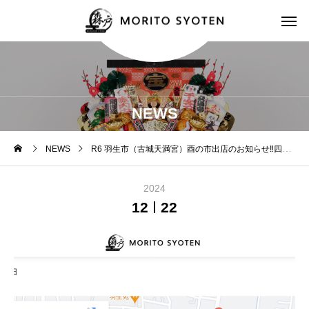
NEWS
NEWS
R6 羽生市（古城天満宮）酉の市出店のお知らせ‼️四代90年以上の歴史と想いをその手に‼︎
2024
12
22