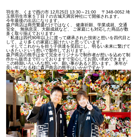
羽生市、くまで酉の市 12月25日 13:30～21:00 〒348-0052 埼
玉県羽生市東５丁目７の古城天満宮神社にて開催されます。
今年最後の出店になります。
森戸商店は商売繁盛だけではなく、 健康祈願、学業成就、交通
安全、 無病息災、大願成就など、 ご家庭にも対応した商品が数
多く取り揃えております♪
「私達は四代90年以上に渡って継承された技術と想いを四代目と
して、より多くの家庭に届けたいと思っています。
そしてこれからを担う子供達を笑顔にし、明るい未来に繋げて
いきたいという想いで製作しております。」
森戸商店の熊手は全て完全オリジナルで制作者が想いを込めて制
作から販売まで行っておりますで安心してお買い求めできます。
この時期いろいろな想いや、願い事があると思います。 来年が
良い年になる様に森戸商店の熊手はいかがですか？