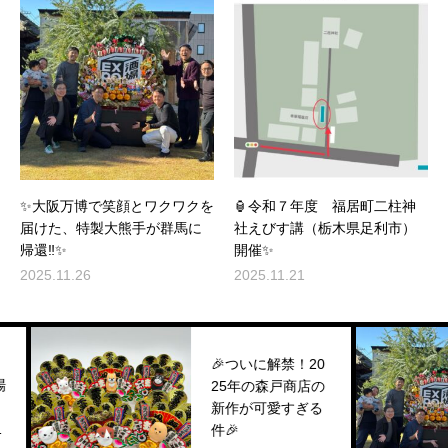
✨大阪万博で笑顔とワクワクを
🏮令和７年度 福居町二柱神
届けた、特製大熊手が群馬に
社えびす講（栃木県足利市）
帰還‼️✨
開催✨
2025.11.26
2025.11.21
🎉ついに解禁！20
25年の森戸商店の
新作が可愛すぎる
件🎉